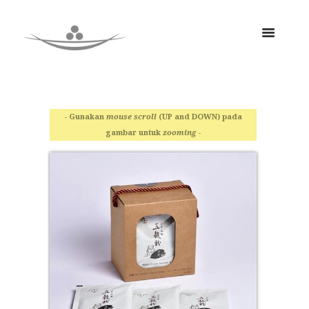
- Gunakan
mouse scroll
(UP and DOWN) pada
gambar untuk
zooming
-